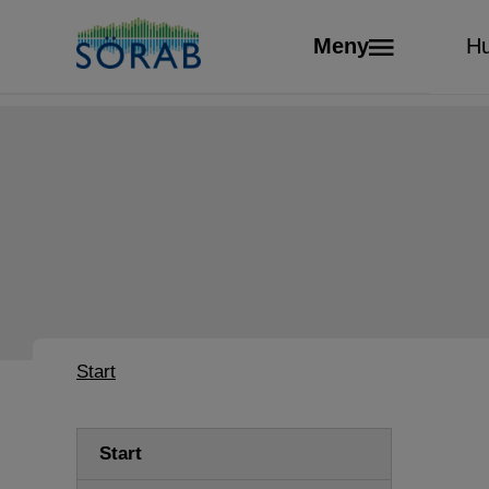
Webbkamera Ha
Meny
Hu
Start
Start