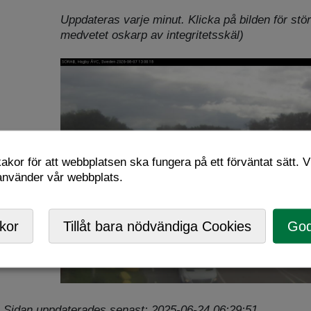
Uppdateras varje minut. Klicka på bilden för stör
medvetet oskarp av integritetsskäl)
kor för att webbplatsen ska fungera på ett förväntat sätt. Vi
 använder vår webbplats.
kor
Tillåt bara nödvändiga Cookies
God
Sidan uppdaterades senast: 2025-06-24 06:29:51