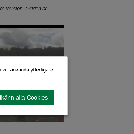
re version. (Bilden är
 vill använda ytterligare
känn alla Cookies