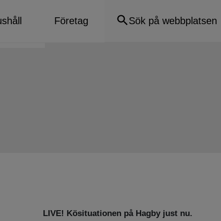
gby
shåll
Företag
LIVE! Kösituationen på Hagby just nu.